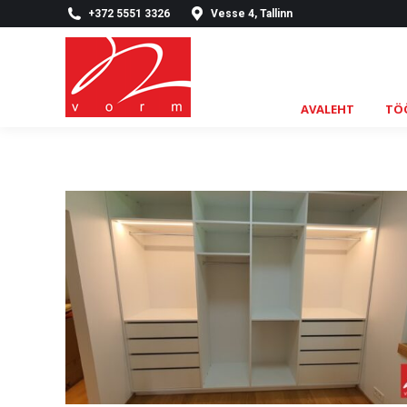
+372 5551 3326
Vesse 4, Tallinn
AVALEHT
TÖ
AVALEHT
TÖ